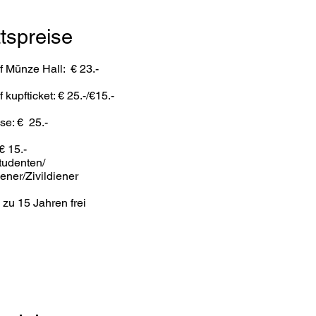
ttspreise
f
Münze Hall
: € 23.-
 kupfticket: € 25.-/€15.-
se: € 25.-
€ 15.-
tudenten/
ener/Zivildiener
 zu 15 Jahren frei